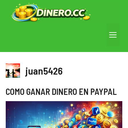
Skip
to
content
Me
juan5426
COMO GANAR DINERO EN PAYPAL