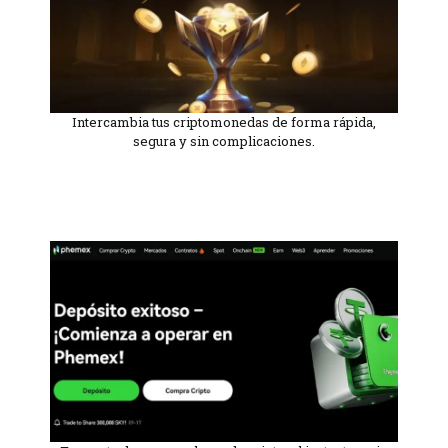
Intercambia tus criptomonedas de forma rápida,
segura y sin complicaciones.