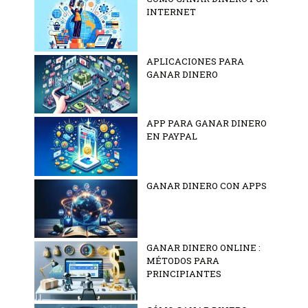
INTERNET
APLICACIONES PARA
GANAR DINERO
APP PARA GANAR DINERO
EN PAYPAL
GANAR DINERO CON APPS
GANAR DINERO ONLINE :
MÉTODOS PARA
PRINCIPIANTES