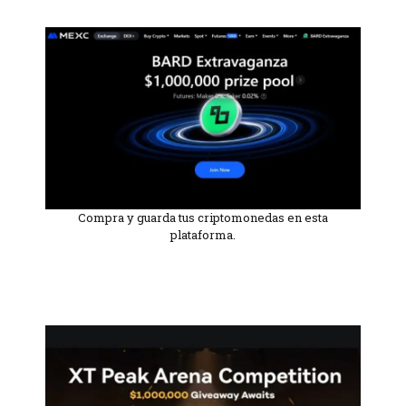
Compra y guarda tus criptomonedas en esta
plataforma.